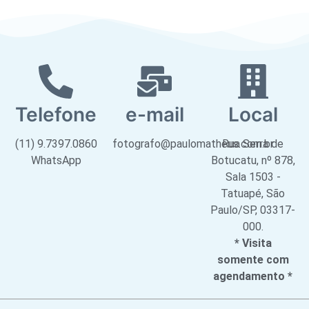
Telefone
e-mail
Local
(11) 9.7397.0860
fotografo@paulomatheus.com.br
Rua Serra de
WhatsApp
Botucatu, nº 878,
Sala 1503 -
Tatuapé, São
Paulo/SP, 03317-
000.
* Visita
somente com
agendamento *