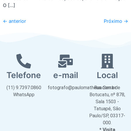
O […]
←
anterior
Próximo
→
Telefone
e-mail
Local
(11) 9.7397.0860
fotografo@paulomatheus.com.br
Rua Serra de
WhatsApp
Botucatu, nº 878,
Sala 1503 -
Tatuapé, São
Paulo/SP, 03317-
000.
* Visita