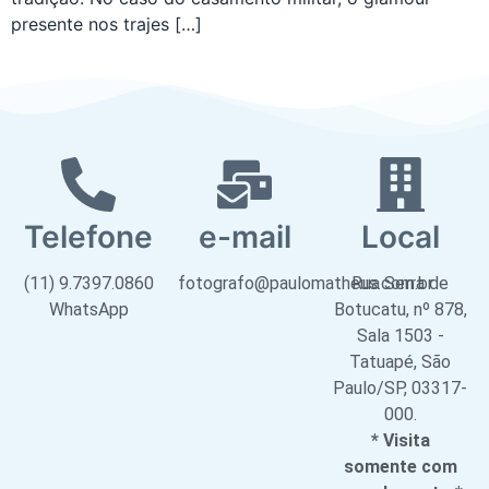
presente nos trajes […]
Telefone
e-mail
Local
(11) 9.7397.0860
fotografo@paulomatheus.com.br
Rua Serra de
WhatsApp
Botucatu, nº 878,
Sala 1503 -
Tatuapé, São
Paulo/SP, 03317-
000.
* Visita
somente com