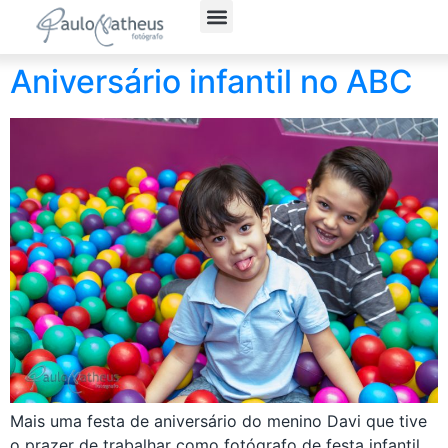
Fotografia Social
Fotógrafo Corporativo
Política de Privacidade
Aniversário infantil no ABC
Mais uma festa de aniversário do menino Davi que tive
o prazer de trabalhar como fotógrafo de festa infantil,